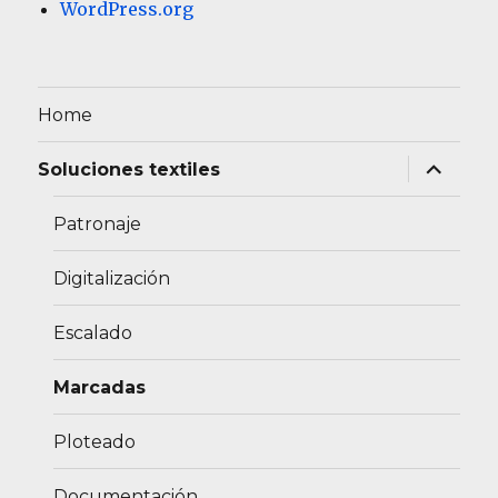
WordPress.org
Home
expande
Soluciones textiles
el
menú
inferior
Patronaje
Digitalización
Escalado
Marcadas
Ploteado
Documentación