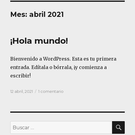
Mes: abril 2021
¡Hola mundo!
Bienvenido a WordPress. Esta es tu primera
entrada. Edítala o bórrala, ¡y comienza a
escribir!
Publicado
12 abril, 2021
1 comentario
en
el
¡Hola
mundo!
BU
Buscar
por: